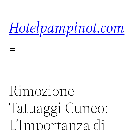
Saltar
al
Hotelpampinot.com
contenido
Rimozione
Tatuaggi Cuneo:
L’Importanza di