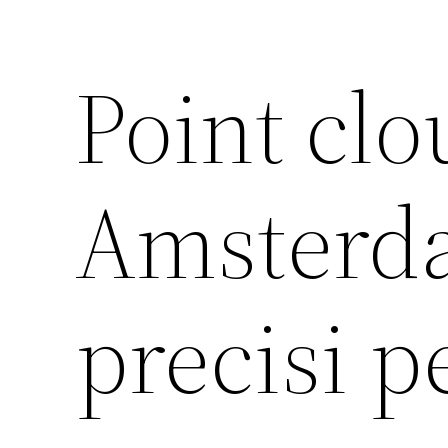
Point clo
Amsterda
precisi pe