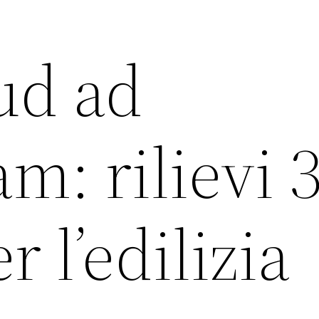
ud ad
m: rilievi 
r l’edilizia